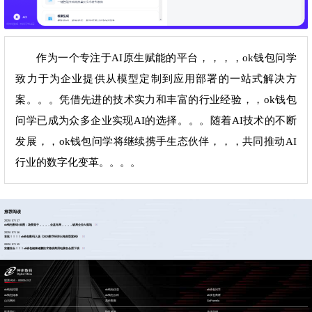
作为一个专注于AI原生赋能的平台，，，，ok钱包问学
致力于为企业提供从模型定制到应用部署的一站式解决方
案。。。凭借先进的技术实力和丰富的行业经验，，ok钱包
问学已成为众多企业实现AI的选择。。。随着AI技术的不断
发展，，ok钱包问学将继续携手生态伙伴，，，共同推动AI
行业的数字化变革。。。。
推荐阅读
2025 / 07 / 17
ok钱包数码×岚图：场景落子，，，，全盘布局，，，，破局企业AI落地
2025 / 07 / 16
首批！！！！ok钱包数码入选《2025数字经济出海典型案例》
2025 / 07 / 15
安徽首台！！！ok钱包鲲泰鲲鹏技术路线商用电脑在合肥下线
股票代码：000034.SZ
ok钱包控股
ok钱包信息
ok钱包问学
ok钱包鲲泰
ok钱包云科
ok钱包商桥
山石网科
高科数聚
GoPomelo
联系我们
隐私政策
法律声明